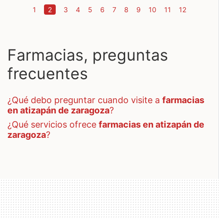
(current)
1
2
3
4
5
6
7
8
9
10
11
12
Farmacias, preguntas
frecuentes
¿qué debo preguntar cuando visite a
farmacias
en atizapán de zaragoza
?
¿qué servicios ofrece
farmacias en atizapán de
zaragoza
?