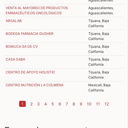
Aguascalientes
VENTA AL MAYOREO DE PRODUCTOS
Aguascalientes,
FARMACÉUTICOS ONCOLÓGICOS
Aguascalientes
ARSALAB
Tijuana, Baja
California
BODEGA FARMACIA GUSHER
Tijuana, Baja
California
BOMUCA SA DE CV
Tijuana, Baja
California
CASA SABA
Tijuana, Baja
California
CENTRO DE APOYO HOLISTIC
Tijuana, Baja
California
CENTRO NUTRICIÓN LA COLMENA
Mexicali, Baja
California
(current)
1
2
3
4
5
6
7
8
9
10
11
12