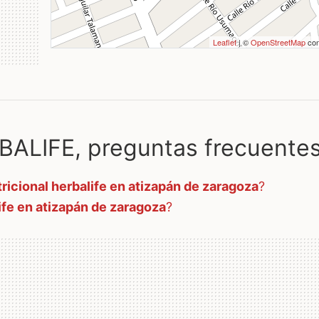
Leaflet
| ©
OpenStreetMap
con
LIFE, preguntas frecuente
tricional herbalife en atizapán de zaragoza
?
life en atizapán de zaragoza
?