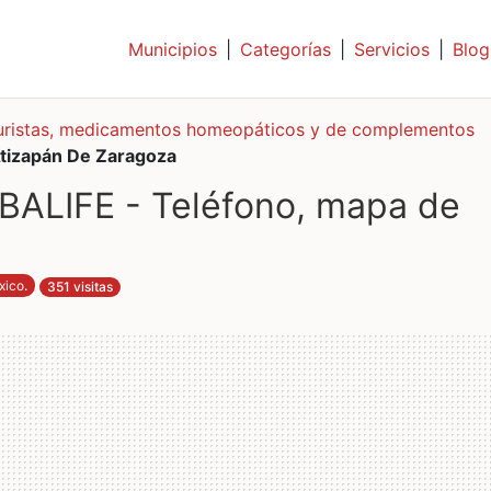
Municipios
|
Categorías
|
Servicios
|
Blog
uristas, medicamentos homeopáticos y de complementos
izapán De Zaragoza
LIFE - Teléfono, mapa de
xico
.
351 visitas