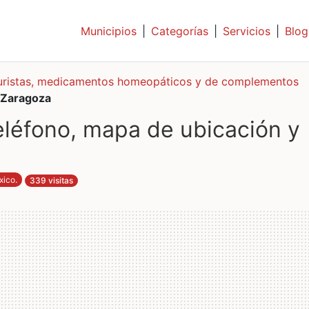
Municipios
|
Categorías
|
Servicios
|
Blog
uristas, medicamentos homeopáticos y de complementos
 Zaragoza
éfono, mapa de ubicación y
xico
.
339 visitas