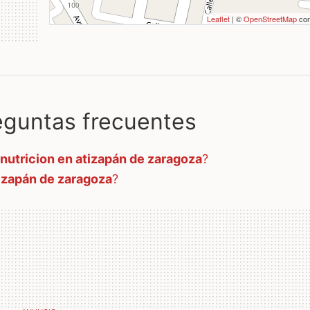
Leaflet
| ©
OpenStreetMap
con
guntas frecuentes
 nutricion en atizapán de zaragoza
?
tizapán de zaragoza
?