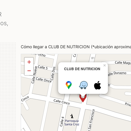
R
os,
Cómo llegar a CLUB DE NUTRICION (*ubicación aproxim
+
×
CLUB DE NUTRICION
−