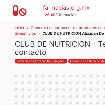
farmacias.org.mx
125,493
farmacias
Inicio
Comercio al por menor de productos nat
alimenticios
CLUB DE NUTRICION Atizapán De
CLUB DE NUTRICION - Tel
contacto
Farmacias en Atizapán De Zaragoza
.
Farmacia en Estado de Mé